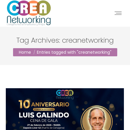
Tag Archives:
creanetworking
You are here:
Home
Entries tagged with "creanetworking"