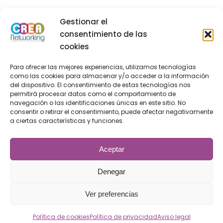
Noticias
Gestionar el
consentimiento de las
LEGAL
cookies
Para ofrecer las mejores experiencias, utilizamos tecnologías
como las cookies para almacenar y/o acceder a la información
del dispositivo. El consentimiento de estas tecnologías nos
Aviso legal
permitirá procesar datos como el comportamiento de
navegación o las identificaciones únicas en este sitio. No
Política de privacidad
consentir o retirar el consentimiento, puede afectar negativamente
a ciertas características y funciones.
Política de cookies
Aceptar
Denegar
2022 © CREA Networking - Cartagena Red de
Empresarios y Amigos
Ver preferencias
Diseño realizado por
Airearte
Política de cookies
Política de privacidad
Aviso legal